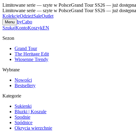
Limitowane serie — szyte w Polsce
Grand Tour SS26 — już dostępn
Limitowane serie — szyte w Polsce
Grand Tour SS26 — już dostępn
Kolekcje
Odzież
Sale
Outlet
byCabo
Menu
Szukaj
Konto
Koszyk
EN
Sezon
Grand Tour
The Heritage Edit
Wiosenne Trendy
Wybrane
Nowości
Bestsellery
Kategorie
Sukienki
Bluzki | Koszule
Spodnie
Spódnice
Okrycia wierzchnie