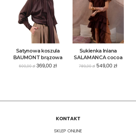
Satynowa koszula
Sukienka lniana
BAUMONT brązowa
SALAMANCA cocoa
369,00
zł
549,00
zł
600,00
zł
789,00
zł
KONTAKT
SKLEP ONLINE