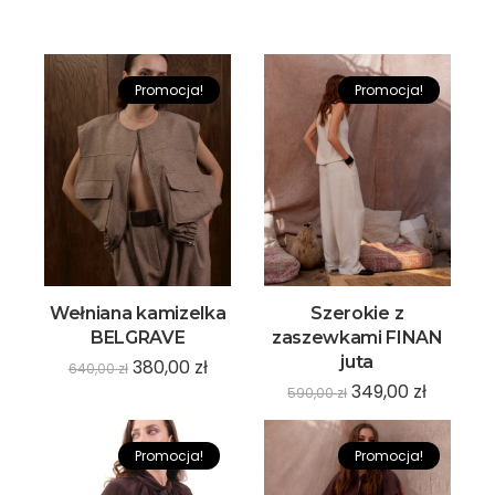
Promocja!
Promocja!
Wełniana kamizelka
Szerokie z
BELGRAVE
zaszewkami FINAN
juta
380,00
zł
640,00
zł
349,00
zł
590,00
zł
Promocja!
Promocja!