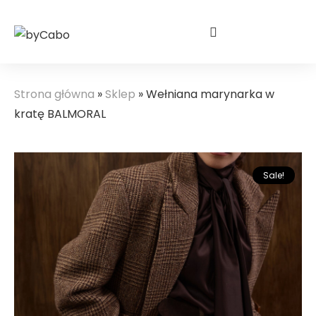
Strona główna
»
Sklep
»
Wełniana marynarka w
kratę BALMORAL
Sale!