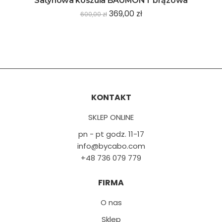
Satynowa koszula BAUMONT brązowa
369,00
zł
600,00
zł
KONTAKT
SKLEP ONLINE
pn - pt godz. 11-17
info@bycabo.com
+48 736 079 779
FIRMA
O nas
Sklep