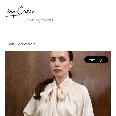
satynowa koszula
Strona główna
»
satynowa koszula
Sortuj domyślnie
Promocja!