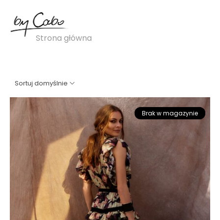
sukienka z falbankami
Strona główna
»
sukienka z falbankami
Sortuj domyślnie
Brak w magazynie
Promocja!