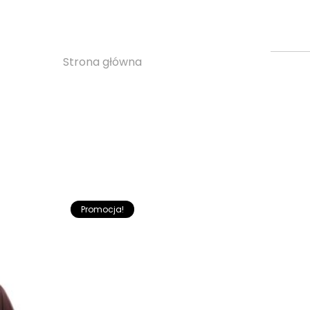
wełniane spodnie
OUTLET
Strona główna
»
wełniane spodnie
Promocja!